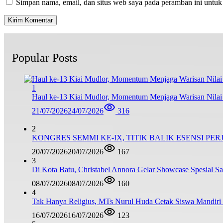
Simpan nama, email, dan situs web saya pada peramban ini untuk
Popular Posts
1
Haul ke-13 Kiai Mudlor, Momentum Menjaga Warisan Nila
21/07/2026
24/07/2026
316
2
KONGRES SEMMI KE-IX, TITIK BALIK ESENSI PE
20/07/2026
20/07/2026
167
3
Di Kota Batu, Christabel Annora Gelar Showcase Spesial S
08/07/2026
08/07/2026
160
4
Tak Hanya Religius, MTs Nurul Huda Cetak Siswa Mandiri
16/07/2026
16/07/2026
123