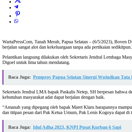
WartaPressCom, Tanah Merah, Papua Selatan – (6/5/2023), Boven Di
berjalan sangat alot dan kekeluargaan tanpa ada pertikaian sedikitpun.
Pelantikan langsung dilakukan oleh Sekretaris Jendral Lembaga Ma
Digoel untuk lima tahun mendatang.
Baca Juga:
Pemprov Papua Selatan Sinergi Wujudkan Tata 
Sekretaris Jendral LMA bapak Paskalis Netep, SH berpesan bahwa d
kebutuhan masyarakat adat dapat berjalan dengan baik.
“Amanah yang dipegang oleh bapak Maret Klaru harapannya mampu 
dan titipan pesan dari Pak Ketua Umum, Pak Lenis Kogoya dapat di
Baca Juga:
Idul Adha 2023, KNPI Pusat Kurban 6 Sapi