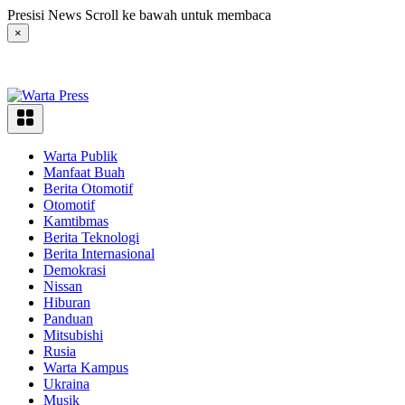
Langsung
Presisi News Scroll ke bawah untuk membaca
ke
×
konten
Warta Publik
Manfaat Buah
Berita Otomotif
Otomotif
Kamtibmas
Berita Teknologi
Berita Internasional
Demokrasi
Nissan
Hiburan
Panduan
Mitsubishi
Rusia
Warta Kampus
Ukraina
Musik