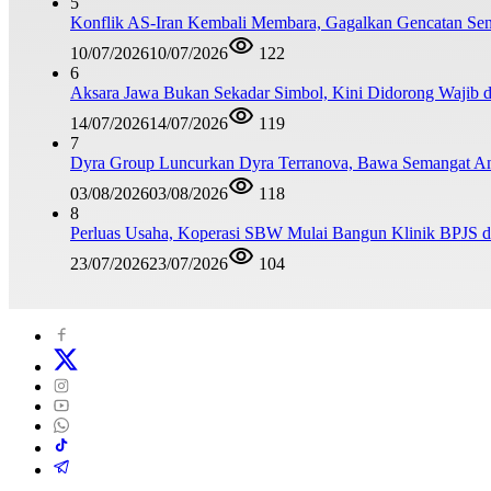
5
Konflik AS-Iran Kembali Membara, Gagalkan Gencatan Sen
10/07/2026
10/07/2026
122
6
Aksara Jawa Bukan Sekadar Simbol, Kini Didorong Waji
14/07/2026
14/07/2026
119
7
Dyra Group Luncurkan Dyra Terranova, Bawa Semangat A
03/08/2026
03/08/2026
118
8
Perluas Usaha, Koperasi SBW Mulai Bangun Klinik BPJS d
23/07/2026
23/07/2026
104