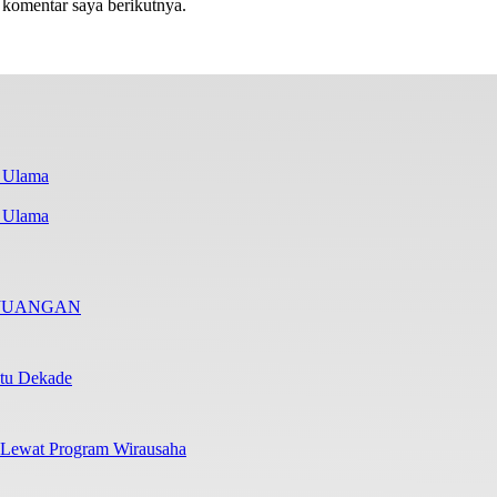
 komentar saya berikutnya.
i Ulama
RJUANGAN
atu Dekade
 Lewat Program Wirausaha