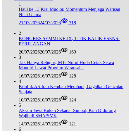
1
Haul ke-13 Kiai Mudlor, Momentum Menjaga Warisan
Nilai Ulama
21/07/2026
24/07/2026
318
2
KONGRES SEMMI KE-IX, TITIK BALIK ESENSI
PERJUANGAN
20/07/2026
20/07/2026
169
3
Tak Hanya Religius, MTs Nurul Huda Cetak Siswa
Mandiri Lewat Program Wirausaha
16/07/2026
16/07/2026
128
4
Konflik AS-Iran Kembali Membara, Gagalkan Gencatan
Senjata
10/07/2026
10/07/2026
124
5
Aksara Jawa Bukan Sekadar Simbol, Kini Didorong
Wajib di SMA/SMK
14/07/2026
14/07/2026
121
6