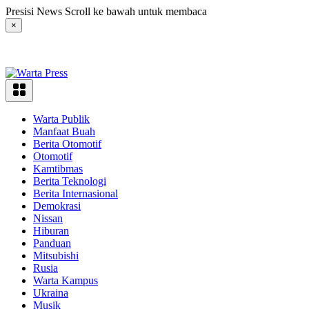
Langsung
Presisi News Scroll ke bawah untuk membaca
ke
×
konten
Warta Publik
Manfaat Buah
Berita Otomotif
Otomotif
Kamtibmas
Berita Teknologi
Berita Internasional
Demokrasi
Nissan
Hiburan
Panduan
Mitsubishi
Rusia
Warta Kampus
Ukraina
Musik