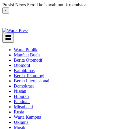
Langsung
Presisi News Scroll ke bawah untuk membaca
ke
×
konten
Warta Publik
Manfaat Buah
Berita Otomotif
Otomotif
Kamtibmas
Berita Teknologi
Berita Internasional
Demokrasi
Nissan
Hiburan
Panduan
Mitsubishi
Rusia
Warta Kampus
Ukraina
Musik