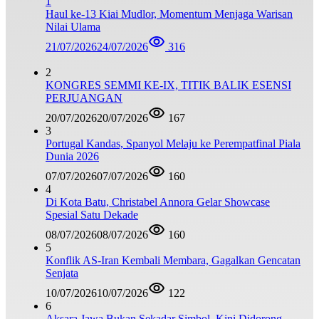
1
Haul ke-13 Kiai Mudlor, Momentum Menjaga Warisan
Nilai Ulama
21/07/2026
24/07/2026
316
2
KONGRES SEMMI KE-IX, TITIK BALIK ESENSI
PERJUANGAN
20/07/2026
20/07/2026
167
3
Portugal Kandas, Spanyol Melaju ke Perempatfinal Piala
Dunia 2026
07/07/2026
07/07/2026
160
4
Di Kota Batu, Christabel Annora Gelar Showcase
Spesial Satu Dekade
08/07/2026
08/07/2026
160
5
Konflik AS-Iran Kembali Membara, Gagalkan Gencatan
Senjata
10/07/2026
10/07/2026
122
6
Aksara Jawa Bukan Sekadar Simbol, Kini Didorong