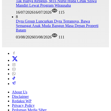
Tak Hanya Religius, MTs Nurul Huda Cetak Siswa
Mandiri Lewat Program Wirausaha
16/07/2026
16/07/2026
115
8
Dyra Group Luncurkan Dyra Terranova, Bawa
Semangat Anak Muda Bangun Masa Depan Properti
Batam
03/08/2026
03/08/2026
111
About Us
Disclaimer
Redaksi WP
Privacy Policy
Pedoman Media Siber