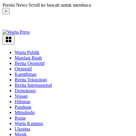
Langsung
Presisi News Scroll ke bawah untuk membaca
ke
×
konten
Warta Publik
Manfaat Buah
Berita Otomotif
Otomotif
Kamtibmas
Berita Teknologi
Berita Internasional
Demokrasi
Nissan
Hiburan
Panduan
Mitsubishi
Rusia
Warta Kampus
Ukraina
Musik