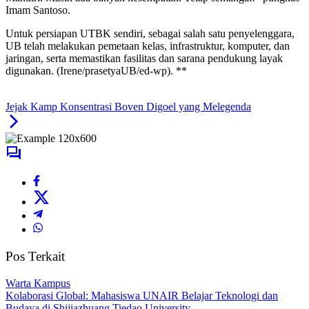
Imam Santoso.
Untuk persiapan UTBK sendiri, sebagai salah satu penyelenggara,
UB telah melakukan pemetaan kelas, infrastruktur, komputer, dan
jaringan, serta memastikan fasilitas dan sarana pendukung layak
digunakan. (Irene/prasetyaUB/ed-wp). **
Jejak Kamp Konsentrasi Boven Digoel yang Melegenda
Pos Terkait
Warta Kampus
​Kolaborasi Global: Mahasiswa UNAIR Belajar Teknologi dan
Budaya di Shijiazhuang Tiedao University