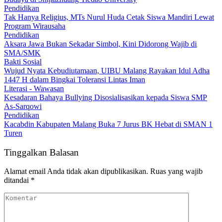
Pendidikan
Tak Hanya Religius, MTs Nurul Huda Cetak Siswa Mandiri Lewat
Program Wirausaha
Pendidikan
Aksara Jawa Bukan Sekadar Simbol, Kini Didorong Wajib di
SMA/SMK
Bakti Sosial
Wujud Nyata Kebudiutamaan, UIBU Malang Rayakan Idul Adha
1447 H dalam Bingkai Toleransi Lintas Iman
Literasi - Wawasan
Kesadaran Bahaya Bullying Disosialisasikan kepada Siswa SMP
As-Sarqowi
Pendidikan
Kacabdin Kabupaten Malang Buka 7 Jurus BK Hebat di SMAN 1
Turen
Tinggalkan Balasan
Alamat email Anda tidak akan dipublikasikan.
Ruas yang wajib
ditandai
*