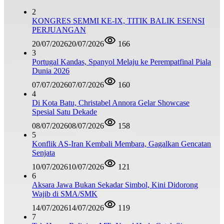
2
KONGRES SEMMI KE-IX, TITIK BALIK ESENSI
PERJUANGAN
20/07/2026
20/07/2026
166
3
Portugal Kandas, Spanyol Melaju ke Perempatfinal Piala
Dunia 2026
07/07/2026
07/07/2026
160
4
Di Kota Batu, Christabel Annora Gelar Showcase
Spesial Satu Dekade
08/07/2026
08/07/2026
158
5
Konflik AS-Iran Kembali Membara, Gagalkan Gencatan
Senjata
10/07/2026
10/07/2026
121
6
Aksara Jawa Bukan Sekadar Simbol, Kini Didorong
Wajib di SMA/SMK
14/07/2026
14/07/2026
119
7