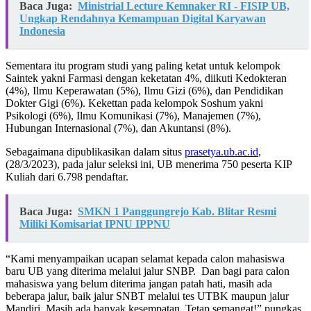
Baca Juga:
Ministrial Lecture Kemnaker RI - FISIP UB,
Ungkap Rendahnya Kemampuan Digital Karyawan
Indonesia
Sementara itu program studi yang paling ketat untuk kelompok
Saintek yakni Farmasi dengan keketatan 4%, diikuti Kedokteran
(4%), Ilmu Keperawatan (5%), Ilmu Gizi (6%), dan Pendidikan
Dokter Gigi (6%). Kekettan pada kelompok Soshum yakni
Psikologi (6%), Ilmu Komunikasi (7%), Manajemen (7%),
Hubungan Internasional (7%), dan Akuntansi (8%).
Sebagaimana dipublikasikan dalam situs
prasetya.ub.ac.id
,
(28/3/2023), pada jalur seleksi ini, UB menerima 750 peserta KIP
Kuliah dari 6.798 pendaftar.
Baca Juga:
SMKN 1 Panggungrejo Kab. Blitar Resmi
Miliki Komisariat IPNU IPPNU
“Kami menyampaikan ucapan selamat kepada calon mahasiswa
baru UB yang diterima melalui jalur SNBP. Dan bagi para calon
mahasiswa yang belum diterima jangan patah hati, masih ada
beberapa jalur, baik jalur SNBT melalui tes UTBK maupun jalur
Mandiri. Masih ada banyak kesempatan. Tetap semangat!” pungkas