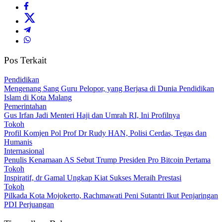
Pos Terkait
Pendidikan
Mengenang Sang Guru Pelopor, yang Berjasa di Dunia Pendidikan
Islam di Kota Malang
Pemerintahan
Gus Irfan Jadi Menteri Haji dan Umrah RI, Ini Profilnya
Tokoh
Profil Komjen Pol Prof Dr Rudy HAN, Polisi Cerdas, Tegas dan
Humanis
Internasional
Penulis Kenamaan AS Sebut Trump Presiden Pro Bitcoin Pertama
Tokoh
Inspiratif, dr Gamal Ungkap Kiat Sukses Meraih Prestasi
Tokoh
Pilkada Kota Mojokerto, Rachmawati Peni Sutantri Ikut Penjaringan
PDI Perjuangan