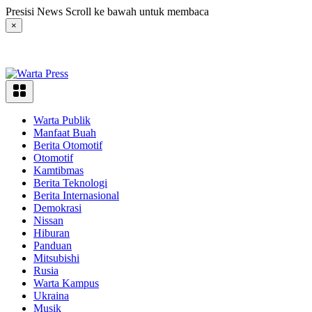
Langsung
Presisi News Scroll ke bawah untuk membaca
ke
×
konten
Warta Publik
Manfaat Buah
Berita Otomotif
Otomotif
Kamtibmas
Berita Teknologi
Berita Internasional
Demokrasi
Nissan
Hiburan
Panduan
Mitsubishi
Rusia
Warta Kampus
Ukraina
Musik