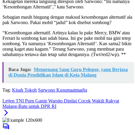
Kekagetan mereka langsung direspon oleh Sarwono: “Ini namanya
‘Kesombongan Alternatif’,” kata Sarwono.
Sebagian masih bingung dengan maksud kesombongan alternatif ala
pak Sarwono. Pakai mobil “jadul” kok disebut sombong?
“Kesombongan alternatif. Artinya kalau lu pake Mercy, BMW atau
Ferrari lu sombong kan udah biasa. Ini gw pake mobil tua gini tetep
sombong. Ya namanya ‘Kesombongan Alternatif’. Kan sama2 bikin
orang kaget atau kagum.” Terang Sarwono, yang membuat para
sahabatnya tertawa dan tetap salut dengannya. (Twt/red2/wp). **
Baca Juga:
Mengenang Sang Guru Pelopor, yang Berjasa
di Dunia Pendidikan Islam di Kota Malang
Tag:
Kisah Tokoh
Sarwono Kusumaatmadja
Letjen TNI Purn Ganip Warsito Dinilai Cocok Wakili Rakyat
Malang-Batu untuk DPR RI