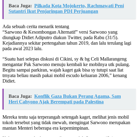
Baca Juga:
Pilkada Kota Mojokerto, Rachmawati Peni
Sutantri Ikut Penjaringan PDI Perjuangan
Ada sebuah cerita menarik tentang
“Sarwono & Kesombongan Alternatif” versi Sarwono yang
diungkap Didiet Adiputro diakun Twitter, pada Rabu (31/5).
Kejadiannya sekitar pertengahan tahun 2019, dan lalu terulang lagi
pada awal 2023 lalu.
“Suatu hari selepas diskusi di Cikini, sy & bg Celi Mallarangeng
mengantar Pak Sarwono menuju kembali ke mobilnya utk pulang.
Begitu sampai parkiran, wajah kaget gak bisa sy tutupi saat liat
trnyata beliau masih pakai mobil escudo keluaran 2006,” kenang
Didiet.
Baca Juga:
Konflik Gaza Bukan Perang Agama, Sam
Heri Cahyono Ajak Berempati pada Palestina
Mereka tentu saja terperangah setengah kaget, melihat jenis mobil
tokoh tersebut yang tidak mewah, mengingat Sarwono merupakan
mantan Menteri beberapa era kepemimpinan.