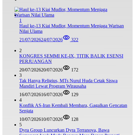
1
Haul ke-13 Kiai Mudlor, Momentum Menjaga Warisan
Nilai Ulama
21/07/2026
24/07/2026
322
2
KONGRES SEMMI KE-IX, TITIK BALIK ESENSI
PERJUANGAN
20/07/2026
20/07/2026
172
3
Tak Hanya Religius, MTs Nurul Huda Cetak Siswa
Mandiri Lewat Program Wirausaha
16/07/2026
16/07/2026
129
4
Konflik AS-Iran Kembali Membara, Gagalkan Gencatan
Senjata
10/07/2026
10/07/2026
128
5
Dyra Group Luncurkan Dyra Terranova, Bawa