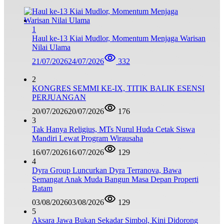
1
Haul ke-13 Kiai Mudlor, Momentum Menjaga Warisan
Nilai Ulama
21/07/2026
24/07/2026
332
2
KONGRES SEMMI KE-IX, TITIK BALIK ESENSI
PERJUANGAN
20/07/2026
20/07/2026
176
3
Tak Hanya Religius, MTs Nurul Huda Cetak Siswa
Mandiri Lewat Program Wirausaha
16/07/2026
16/07/2026
129
4
Dyra Group Luncurkan Dyra Terranova, Bawa
Semangat Anak Muda Bangun Masa Depan Properti
Batam
03/08/2026
03/08/2026
129
5
Aksara Jawa Bukan Sekadar Simbol, Kini Didorong