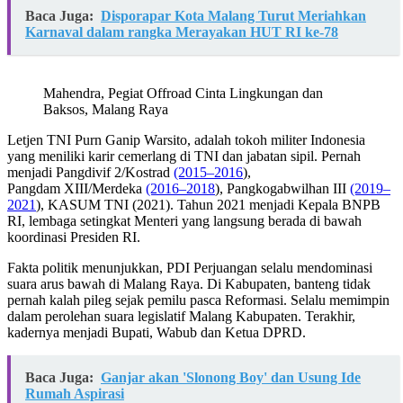
Baca Juga:
Disporapar Kota Malang Turut Meriahkan
Karnaval dalam rangka Merayakan HUT RI ke-78
Mahendra, Pegiat Offroad Cinta Lingkungan dan
Baksos, Malang Raya
Letjen TNI Purn Ganip Warsito, adalah tokoh militer Indonesia
yang meniliki karir cemerlang di TNI dan jabatan sipil. Pernah
menjadi Pangdivif 2/Kostrad
(2015–2016
),
Pangdam XIII/Merdeka
(2016–2018
), Pangkogabwilhan III
(2019–
2021
), KASUM TNI (2021). Tahun 2021 menjadi Kepala BNPB
RI, lembaga setingkat Menteri yang langsung berada di bawah
koordinasi Presiden RI.
Fakta politik menunjukkan, PDI Perjuangan selalu mendominasi
suara arus bawah di Malang Raya. Di Kabupaten, banteng tidak
pernah kalah pileg sejak pemilu pasca Reformasi. Selalu memimpin
dalam perolehan suara legislatif Malang Kabupaten. Terakhir,
kadernya menjadi Bupati, Wabub dan Ketua DPRD.
Baca Juga:
Ganjar akan 'Slonong Boy' dan Usung Ide
Rumah Aspirasi