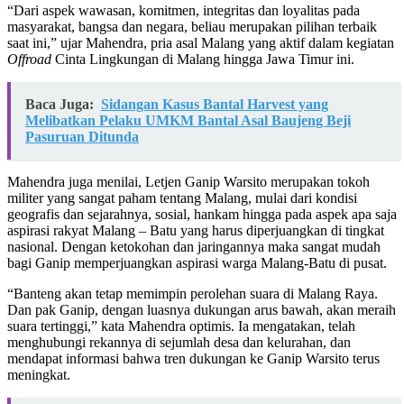
“Dari aspek wawasan, komitmen, integritas dan loyalitas pada
masyarakat, bangsa dan negara, beliau merupakan pilihan terbaik
saat ini,” ujar Mahendra, pria asal Malang yang aktif dalam kegiatan
Offroad
Cinta Lingkungan di Malang hingga Jawa Timur ini.
Baca Juga:
Sidangan Kasus Bantal Harvest yang
Melibatkan Pelaku UMKM Bantal Asal Baujeng Beji
Pasuruan Ditunda
Mahendra juga menilai, Letjen Ganip Warsito merupakan tokoh
militer yang sangat paham tentang Malang, mulai dari kondisi
geografis dan sejarahnya, sosial, hankam hingga pada aspek apa saja
aspirasi rakyat Malang – Batu yang harus diperjuangkan di tingkat
nasional. Dengan ketokohan dan jaringannya maka sangat mudah
bagi Ganip memperjuangkan aspirasi warga Malang-Batu di pusat.
“Banteng akan tetap memimpin perolehan suara di Malang Raya.
Dan pak Ganip, dengan luasnya dukungan arus bawah, akan meraih
suara tertinggi,” kata Mahendra optimis. Ia mengatakan, telah
menghubungi rekannya di sejumlah desa dan kelurahan, dan
mendapat informasi bahwa tren dukungan ke Ganip Warsito terus
meningkat.