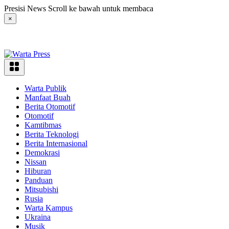
Langsung
Presisi News Scroll ke bawah untuk membaca
ke
×
konten
Warta Publik
Manfaat Buah
Berita Otomotif
Otomotif
Kamtibmas
Berita Teknologi
Berita Internasional
Demokrasi
Nissan
Hiburan
Panduan
Mitsubishi
Rusia
Warta Kampus
Ukraina
Musik