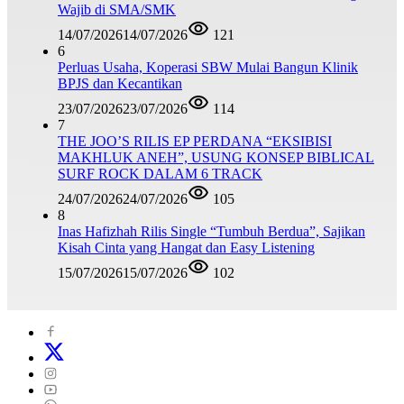
Wajib di SMA/SMK
14/07/2026
14/07/2026
121
6
Perluas Usaha, Koperasi SBW Mulai Bangun Klinik
BPJS dan Kecantikan
23/07/2026
23/07/2026
114
7
THE JOO’S RILIS EP PERDANA “EKSIBISI
MAKHLUK ANEH”, USUNG KONSEP BIBLICAL
SURF ROCK DALAM 6 TRACK
24/07/2026
24/07/2026
105
8
Inas Hafizhah Rilis Single “Tumbuh Berdua”, Sajikan
Kisah Cinta yang Hangat dan Easy Listening
15/07/2026
15/07/2026
102