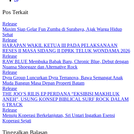
Pos Terkait
Release
Maxim Siap Gelar Fun Zumba di Surabaya, Ajak Warga Hidup
Sehat
Release
HARAPAN WAKIL KETUA III PADA PELAKSANAAN
RESES II MASA SIDANG II DPRK TELUK WONDAMA 2026
Release
RAW BLUE Membuka Babak Baru, Chronic Blue, Debut dengan
Nuansa Shoegaze dan Alternative Rock
Release
Dyra Group Luncurkan Dyra Terranova, Bawa Semangat Anak
Muda Bangun Masa Depan Properti Batam
Release
THE JOO’S RILIS EP PERDANA “EKSIBISI MAKHLUK
ANEH”, USUNG KONSEP BIBLICAL SURF ROCK DALAM
6 TRACK
Release
Menuju Koperasi Berkelanjutan, Sri Untari Ingatkan Esensi
Koperasi Sejati
Tinggalkan Balasan