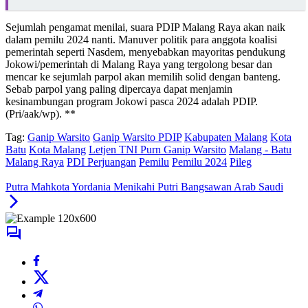
Sejumlah pengamat menilai, suara PDIP Malang Raya akan naik
dalam pemilu 2024 nanti. Manuver politik para anggota koalisi
pemerintah seperti Nasdem, menyebabkan mayoritas pendukung
Jokowi/pemerintah di Malang Raya yang tergolong besar dan
mencar ke sejumlah parpol akan memilih solid dengan banteng.
Sebab parpol yang paling dipercaya dapat menjamin
kesinambungan program Jokowi pasca 2024 adalah PDIP.
(Pri/aak/wp). **
Tag:
Ganip Warsito
Ganip Warsito PDIP
Kabupaten Malang
Kota
Batu
Kota Malang
Letjen TNI Purn Ganip Warsito
Malang - Batu
Malang Raya
PDI Perjuangan
Pemilu
Pemilu 2024
Pileg
Putra Mahkota Yordania Menikahi Putri Bangsawan Arab Saudi