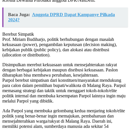
Kresna Dewanta Phrosakh anggota DPR/NasDem.
Baca Juga:
Anggota DPRD Dapat Kampanye Pilkada
2024?
Berebut Simpatik
Prof. Miriam Budiharjo, politik berhubungan dengan masalah
kekuasaan (power), pengambilan keputusan (decision making),
kebijakan publik (public policy), dan alokasi atau distribusi
(allocation or distribution).
Disimpulkan merebut kekuasaan untuk mensejahterakan rakyat
dengan berbagai kebijakan maupun disribusi kekuasaan. Paslon
diharapkan bisa membawa perubahan, kesejahteraan.
Parpol berebut simpatisan dari konstituen/masyarakat mendukung
para calon dalam pemilihan bupati/walikota di Malang Raya. Parpol
memasang strategi dan taktik untuk menggaet tokoh-tokoh/elite
politik internal dan membuka kesempatan Parpol lainnya ingin maju
melalui Parpol yang dibidik.
Ada Parpol yang membuka gelombang kedua menjaring tokoh/elite
politik yang benar-benar ingin memajukan, pembaharuan dan
mensejahterahkan warga/rakyat di Malang Raya. Daerah ini,
memiliki potensi alam, sumberdaya manusia ada sekitar 54