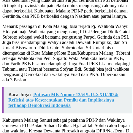
Ada ketentuan yang tidak tertulis Parpol Gerinda dan PSI berkolasi
di tingkat provinsi/kabupaten/kota untuk mengusung calonnya dan
dapat berkoalisi. Kabupaten Malang PDI-P perlu berkolaisi dengan
Gerdinda, dan PKB berkoalisi dengan Nasdem atau partai lainnya.
Menarik pasangan di Kota Malang, bisa terjadi Pj. Walikota Wahyu
Hidayat maju Walikota yang mengusung PDI-P dengan Didik Gatot
Subroto sebagai wakil bersama pengusung Parpol Gerinda dan PSI.
Juga bisa mendampingi Wahyu adalah Dewanti Rumpuko, dan Sri
Untari Bisowarno. Didik Gatot Subroto dan Sri Untari bisa
ditempatkan di Kota Malang/Kota Batu/Kabupaten Malang. Tabrani
sebagai Walikota dan Peni Suparto Wakil Walikota melalui PKB,
dan Farih PKB bisa mendampingi. Juga Fuad PKS bisa mendapingi
Tabrani, atau Tabrani bersama Sofyan Edi. Sutiaji bisa jadi walikota
pengusung Demokrat dan wakilnya Fuad dari PKS. Diperkirakan
ada 3 Paslon.
Baca Juga:
Putusan MK Nomor 135/PUU-XXII/2024:
Refleksi atas Keserentakan Pemilu dan Implikasinya
terhadap Demokrasi Indonesia
Kabupaten Malang Sanusi sebagai petahana PDI-P dan Wakilnya
Gunawan PDI-P atau Suhadi Golkar. Hj. Latifah Sohib calon bupati
dan wakilnya Kresna Dewanta Phrosakh anggota DPR/NasDem. Di