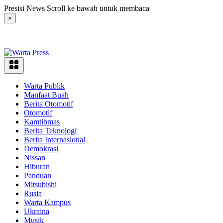
Langsung
Presisi News Scroll ke bawah untuk membaca
ke
×
konten
Warta Publik
Manfaat Buah
Berita Otomotif
Otomotif
Kamtibmas
Berita Teknologi
Berita Internasional
Demokrasi
Nissan
Hiburan
Panduan
Mitsubishi
Rusia
Warta Kampus
Ukraina
Musik