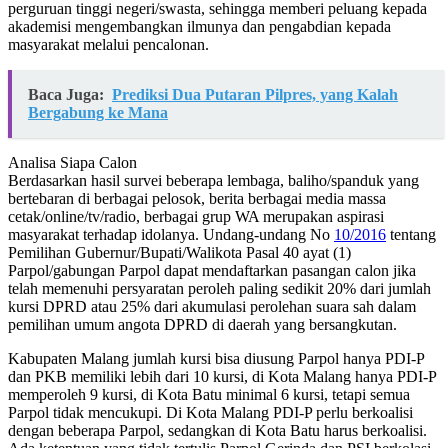
perguruan tinggi negeri/swasta, sehingga memberi peluang kepada
akademisi mengembangkan ilmunya dan pengabdian kepada
masyarakat melalui pencalonan.
Baca Juga:
Prediksi Dua Putaran Pilpres, yang Kalah
Bergabung ke Mana
Analisa Siapa Calon
Berdasarkan hasil survei beberapa lembaga, baliho/spanduk yang
bertebaran di berbagai pelosok, berita berbagai media massa
cetak/online/tv/radio, berbagai grup WA merupakan aspirasi
masyarakat terhadap idolanya. Undang-undang No
10/2016
tentang
Pemilihan Gubernur/Bupati/Walikota Pasal 40 ayat (1)
Parpol/gabungan Parpol dapat mendaftarkan pasangan calon jika
telah memenuhi persyaratan peroleh paling sedikit 20% dari jumlah
kursi DPRD atau 25% dari akumulasi perolehan suara sah dalam
pemilihan umum angota DPRD di daerah yang bersangkutan.
Kabupaten Malang jumlah kursi bisa diusung Parpol hanya PDI-P
dan PKB memiliki lebih dari 10 kursi, di Kota Malang hanya PDI-P
memperoleh 9 kursi, di Kota Batu minimal 6 kursi, tetapi semua
Parpol tidak mencukupi. Di Kota Malang PDI-P perlu berkoalisi
dengan beberapa Parpol, sedangkan di Kota Batu harus berkoalisi.