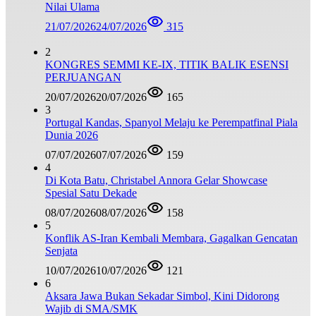
Nilai Ulama
21/07/2026
24/07/2026
315
2
KONGRES SEMMI KE-IX, TITIK BALIK ESENSI
PERJUANGAN
20/07/2026
20/07/2026
165
3
Portugal Kandas, Spanyol Melaju ke Perempatfinal Piala
Dunia 2026
07/07/2026
07/07/2026
159
4
Di Kota Batu, Christabel Annora Gelar Showcase
Spesial Satu Dekade
08/07/2026
08/07/2026
158
5
Konflik AS-Iran Kembali Membara, Gagalkan Gencatan
Senjata
10/07/2026
10/07/2026
121
6
Aksara Jawa Bukan Sekadar Simbol, Kini Didorong
Wajib di SMA/SMK