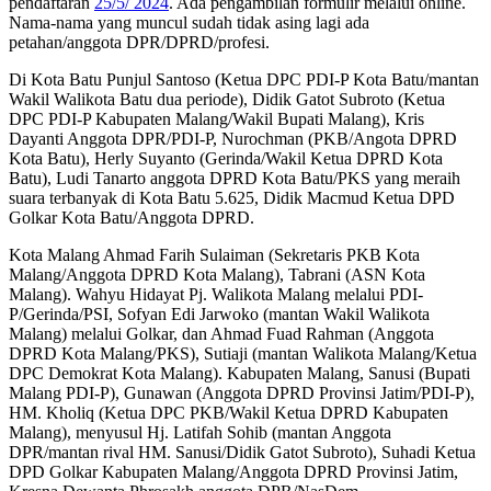
pendaftaran
25/5/ 2024
. Ada pengambilan formulir melalui online.
Nama-nama yang muncul sudah tidak asing lagi ada
petahan/anggota DPR/DPRD/profesi.
Di Kota Batu Punjul Santoso (Ketua DPC PDI-P Kota Batu/mantan
Wakil Walikota Batu dua periode), Didik Gatot Subroto (Ketua
DPC PDI-P Kabupaten Malang/Wakil Bupati Malang), Kris
Dayanti Anggota DPR/PDI-P, Nurochman (PKB/Angota DPRD
Kota Batu), Herly Suyanto (Gerinda/Wakil Ketua DPRD Kota
Batu), Ludi Tanarto anggota DPRD Kota Batu/PKS yang meraih
suara terbanyak di Kota Batu 5.625, Didik Macmud Ketua DPD
Golkar Kota Batu/Anggota DPRD.
Kota Malang Ahmad Farih Sulaiman (Sekretaris PKB Kota
Malang/Anggota DPRD Kota Malang), Tabrani (ASN Kota
Malang). Wahyu Hidayat Pj. Walikota Malang melalui PDI-
P/Gerinda/PSI, Sofyan Edi Jarwoko (mantan Wakil Walikota
Malang) melalui Golkar, dan Ahmad Fuad Rahman (Anggota
DPRD Kota Malang/PKS), Sutiaji (mantan Walikota Malang/Ketua
DPC Demokrat Kota Malang). Kabupaten Malang, Sanusi (Bupati
Malang PDI-P), Gunawan (Anggota DPRD Provinsi Jatim/PDI-P),
HM. Kholiq (Ketua DPC PKB/Wakil Ketua DPRD Kabupaten
Malang), menyusul Hj. Latifah Sohib (mantan Anggota
DPR/mantan rival HM. Sanusi/Didik Gatot Subroto), Suhadi Ketua
DPD Golkar Kabupaten Malang/Anggota DPRD Provinsi Jatim,