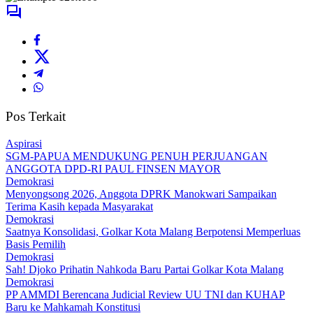
Pos Terkait
Aspirasi
SGM-PAPUA MENDUKUNG PENUH PERJUANGAN
ANGGOTA DPD-RI PAUL FINSEN MAYOR
Demokrasi
Menyongsong 2026, Anggota DPRK Manokwari Sampaikan
Terima Kasih kepada Masyarakat
Demokrasi
Saatnya Konsolidasi, Golkar Kota Malang Berpotensi Memperluas
Basis Pemilih
Demokrasi
Sah! Djoko Prihatin Nahkoda Baru Partai Golkar Kota Malang
Demokrasi
PP AMMDI Berencana Judicial Review UU TNI dan KUHAP
Baru ke Mahkamah Konstitusi