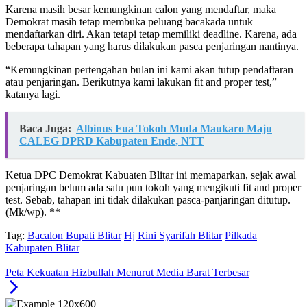
Karena masih besar kemungkinan calon yang mendaftar, maka
Demokrat masih tetap membuka peluang bacakada untuk
mendaftarkan diri. Akan tetapi tetap memiliki deadline. Karena, ada
beberapa tahapan yang harus dilakukan pasca penjaringan nantinya.
“Kemungkinan pertengahan bulan ini kami akan tutup pendaftaran
atau penjaringan. Berikutnya kami lakukan fit and proper test,”
katanya lagi.
Baca Juga:
Albinus Fua Tokoh Muda Maukaro Maju
CALEG DPRD Kabupaten Ende, NTT
Ketua DPC Demokrat Kabuaten Blitar ini memaparkan, sejak awal
penjaringan belum ada satu pun tokoh yang mengikuti fit and proper
test. Sebab, tahapan ini tidak dilakukan pasca-panjaringan ditutup.
(Mk/wp). **
Tag:
Bacalon Bupati Blitar
Hj Rini Syarifah Blitar
Pilkada
Kabupaten Blitar
Peta Kekuatan Hizbullah Menurut Media Barat Terbesar