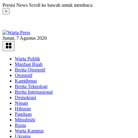
Langsung
Presisi News Scroll ke bawah untuk membaca
ke
×
konten
Jumat, 7 Agustus 2026
Warta Publik
Manfaat Buah
Berita Otomotif
Otomotif
Kamtibmas
Berita Teknologi
Berita Internasional
Demokrasi
Nissan
Hiburan
Panduan
Mitsubishi
Rusia
Warta Kampus
Ukraina