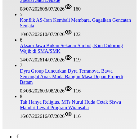
Spesial Satu Dekade
08/07/2026
08/07/2026
160
5
Konflik AS-Iran Kembali Membara, Gagalkan Gencatan
Senjata
10/07/2026
10/07/2026
122
6
Aksara Jawa Bukan Sekadar Simbol, Kini Didorong
Wajib di SMA/SMK
14/07/2026
14/07/2026
119
7
Dyra Group Luncurkan Dyra Terranova, Bawa
Semangat Anak Muda Bangun Masa Depan Properti
Batam
03/08/2026
03/08/2026
116
8
Tak Hanya Religius, MTs Nurul Huda Cetak Siswa
Mandiri Lewat Program Wirausaha
16/07/2026
16/07/2026
116