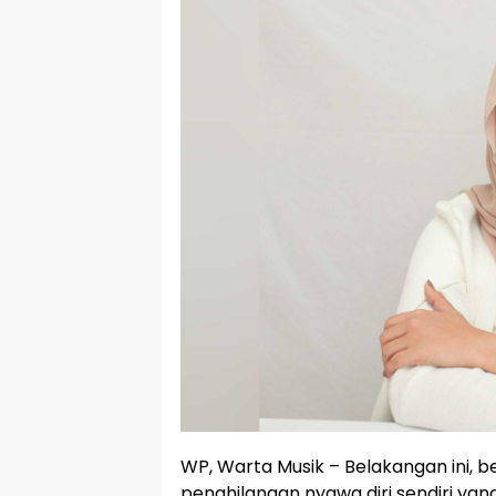
WP, Warta Musik – Belakangan ini, b
penghilangan nyawa diri sendiri yang