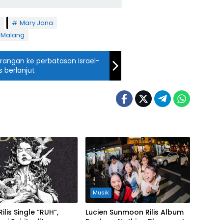
Mary Jona
 Malang
rangan ke perbatasan Israel-
 berlanjut
Musik
Rilis Single “RUH”,
Lucien Sunmoon Rilis Album