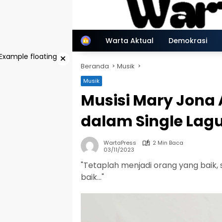
Langsung
ke
konten
Home
Warta Aktual
Demokrasi
×
Beranda
Musik
Musik
Musisi Mary Jona A
dalam Single Lagu
WartaPress
2 Min Baca
03/11/2023
"Tetaplah menjadi orang yang baik,
baik…"