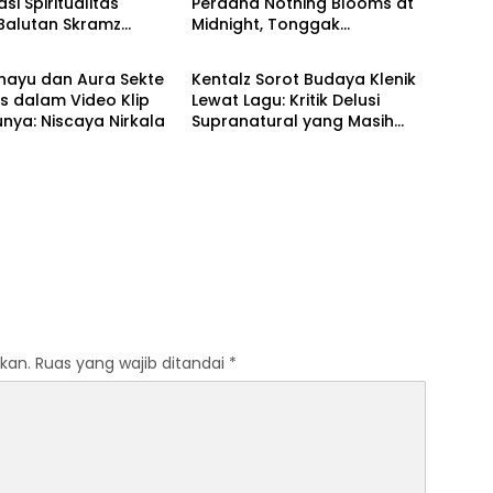
si Spiritualitas
Perdana Nothing Blooms at
Balutan Skramz
Midnight, Tonggak
Musik
erik
Pendewasaan yang Jujur
dan Personal
hayu dan Aura Sekte
Kentalz Sorot Budaya Klenik
us dalam Video Klip
Lewat Lagu: Kritik Delusi
nya: Niscaya Nirkala
Supranatural yang Masih
Mengakar
kan.
Ruas yang wajib ditandai
*