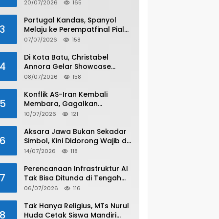
20/07/2026
165
Portugal Kandas, Spanyol
3
Melaju ke Perempatfinal Piala
Dunia 2026
07/07/2026
158
Di Kota Batu, Christabel
4
Annora Gelar Showcase
Spesial Satu Dekade
08/07/2026
158
Konflik AS-Iran Kembali
5
Membara, Gagalkan
Gencatan Senjata
10/07/2026
121
Aksara Jawa Bukan Sekadar
6
Simbol, Kini Didorong Wajib di
SMA/SMK
14/07/2026
118
Perencanaan Infrastruktur AI
7
Tak Bisa Ditunda di Tengah
Lonjakan Adopsi
06/07/2026
116
Tak Hanya Religius, MTs Nurul
8
Huda Cetak Siswa Mandiri