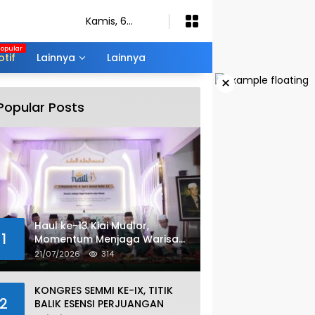
Kamis, 6
Agustus 2026
tif
Lainnya
Lainnya
×
Popular Posts
Haul ke-13 Kiai Mudlor,
1
Momentum Menjaga Warisan
Nilai Ulama
21/07/2026
314
KONGRES SEMMI KE-IX, TITIK
2
BALIK ESENSI PERJUANGAN