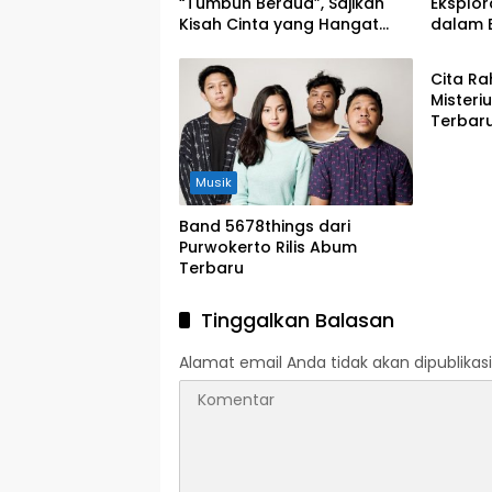
“Tumbuh Berdua”, Sajikan
Eksplora
Kisah Cinta yang Hangat
dalam 
Musik
dan Easy Listening
Atmosf
Cita Ra
Misteri
Terbaru
Musik
Band 5678things dari
Purwokerto Rilis Abum
Terbaru
Tinggalkan Balasan
Alamat email Anda tidak akan dipublikasi