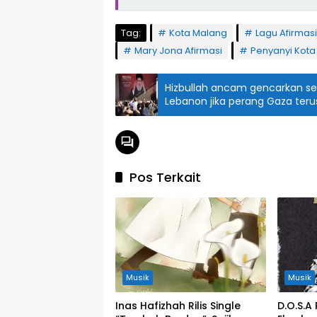
Tag:
Kota Malang
Lagu Afirmasi
Mary Jona Afirmasi
Penyanyi Kota
Hizbullah ancam gencarkan se
Lebanon jika perang Gaza terus
Pos Terkait
Musik
Musik
Inas Hafizhah Rilis Single
D.O.S.A 