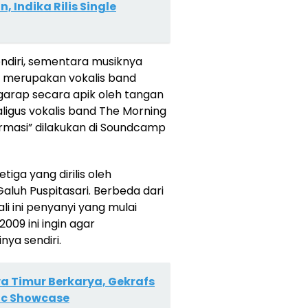
 Indika Rilis Single
 sendiri, sementara musiknya
ng merupakan vokalis band
digarap secara apik oleh tangan
aligus vokalis band The Morning
rmasi” dilakukan di Soundcamp
tiga yang dirilis oleh
luh Puspitasari. Berbeda dari
ali ini penyanyi yang mulai
2009 ini ingin agar
ya sendiri.
a Timur Berkarya, Gekrafs
ic Showcase