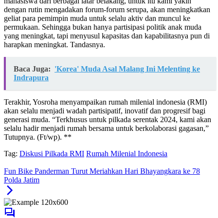
mahasiswa dari berbagai latar belakang, untuk itu kami yakin
dengan rutin mengadakan forum-forum serupa, akan meningkatkan
geliat para pemimpin muda untuk selalu aktiv dan muncul ke
permukaan. Sehingga bukan hanya partisipasi politik anak muda
yang meningkat, tapi menyusul kapasitas dan kapabilitasnya pun di
harapkan meningkat. Tandasnya.
Baca Juga:
'Korea' Muda Asal Malang Ini Melenting ke
Indrapura
Terakhir, Yosroha menyampaikan rumah milenial indonesia (RMI)
akan selalu menjadi wadah partisipatif, inovatif dan progresif bagi
generasi muda. “Terkhusus untuk pilkada serentak 2024, kami akan
selalu hadir menjadi rumah bersama untuk berkolaborasi gagasan,”
Tutupnya. (Ft/wp). **
Tag:
Diskusi Pilkada RMI
Rumah Milenial Indonesia
Fun Bike Panderman Turut Meriahkan Hari Bhayangkara ke 78
Polda Jatim