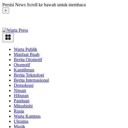
Langsung
Presisi News Scroll ke bawah untuk membaca
ke
×
konten
Warta Publik
Manfaat Buah
Berita Otomotif
Otomotif
Kamtibmas
Berita Teknologi
Berita Internasional
Demokrasi
Nissan
Hiburan
Panduan
Mitsubishi
Rusia
Warta Kampus
Ukraina
Musik