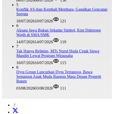
08/07/2026
08/07/2026
158
5
Konflik AS-Iran Kembali Membara, Gagalkan Gencatan
Senjata
10/07/2026
10/07/2026
121
6
Aksara Jawa Bukan Sekadar Simbol, Kini Didorong
Wajib di SMA/SMK
14/07/2026
14/07/2026
119
7
Tak Hanya Religius, MTs Nurul Huda Cetak Siswa
Mandiri Lewat Program Wirausaha
16/07/2026
16/07/2026
115
8
Dyra Group Luncurkan Dyra Terranova, Bawa
Semangat Anak Muda Bangun Masa Depan Properti
Batam
03/08/2026
03/08/2026
111