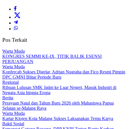
Pos Terkait
Warta Muda
KONGRES SEMMI KE-IX, TITIK BALIK ESENSI
PERJUANGAN
Warta Muda
Konfercab Sukses Digelar, Adrian Nugraha dan Fico Resmi Pimpin
DPC GMNI Blitar Periode Baru
Regional
Ribuan Lulusan SMK Jatim ke Luar Negeri, Masuk Industri di
Negara Asia hingga Eropa
Berita
Perayaan Natal dan Tahun Baru 2026 oleh Mahasiswa Papua
Selatan se-Malang Raya
Warta Muda
Kartar Klojen Kota Malang Sukses Laksanakan Temu Karya
Bakti Sosial
Semangat Gotong Royong, DPP KNPI Terjun Bantu Korban