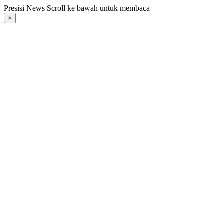
Langsung
Presisi News Scroll ke bawah untuk membaca
ke
×
konten