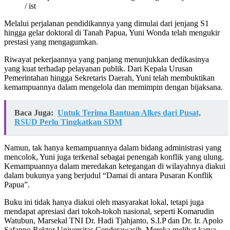
/ ist
Melalui perjalanan pendidikannya yang dimulai dari jenjang S1
hingga gelar doktoral di Tanah Papua, Yuni Wonda telah mengukir
prestasi yang mengagumkan.
Riwayat pekerjaannya yang panjang menunjukkan dedikasinya
yang kuat terhadap pelayanan publik. Dari Kepala Urusan
Pemerintahan hingga Sekretaris Daerah, Yuni telah membuktikan
kemampuannya dalam mengelola dan memimpin dengan bijaksana.
Baca Juga:
Untuk Terima Bantuan Alkes dari Pusat,
RSUD Perlu Tingkatkan SDM
Namun, tak hanya kemampuannya dalam bidang administrasi yang
mencolok, Yuni juga terkenal sebagai penengah konflik yang ulung.
Kemampuannya dalam meredakan ketegangan di wilayahnya diakui
dalam bukunya yang berjudul “Damai di antara Pusaran Konflik
Papua”.
Buku ini tidak hanya diakui oleh masyarakat lokal, tetapi juga
mendapat apresiasi dari tokoh-tokoh nasional, seperti Komarudin
Watubun, Marsekal TNI Dr. Hadi Tjahjanto, S.I.P dan Dr. Ir. Apolo
Safanpo Rektor Universitas Cenderawasih. Mereka melihat karya