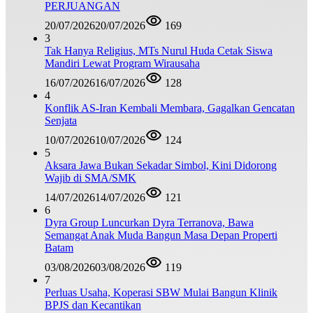
PERJUANGAN
20/07/2026
20/07/2026
169
3
Tak Hanya Religius, MTs Nurul Huda Cetak Siswa
Mandiri Lewat Program Wirausaha
16/07/2026
16/07/2026
128
4
Konflik AS-Iran Kembali Membara, Gagalkan Gencatan
Senjata
10/07/2026
10/07/2026
124
5
Aksara Jawa Bukan Sekadar Simbol, Kini Didorong
Wajib di SMA/SMK
14/07/2026
14/07/2026
121
6
Dyra Group Luncurkan Dyra Terranova, Bawa
Semangat Anak Muda Bangun Masa Depan Properti
Batam
03/08/2026
03/08/2026
119
7
Perluas Usaha, Koperasi SBW Mulai Bangun Klinik
BPJS dan Kecantikan