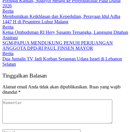
Portugal Kandas, Spanyol Melaju ke Perempatfinal Piala Dunia
2026
Berita
Membumikan Keikhlasan dan Kepedulian, Perayaan Idul Adha
1447 H di Pesantren Luhur Malang
Berita
Ketua Ombudsman RI Hery Susanto Tersangka, Langsung Ditahan
Aspirasi
SGM-PAPUA MENDUKUNG PENUH PERJUANGAN
ANGGOTA DPD-RI PAUL FINSEN MAYOR
Berita
Dua Jurnalis TV Jadi Korban Serangan Udara Israel di Lebanon
Selatan
Tinggalkan Balasan
Alamat email Anda tidak akan dipublikasikan.
Ruas yang wajib
ditandai
*