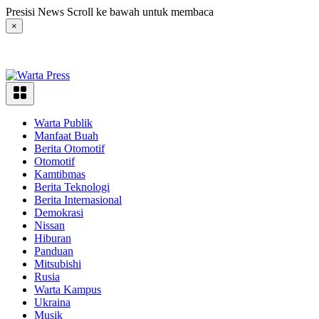
Langsung
Presisi News Scroll ke bawah untuk membaca
ke
×
konten
Warta Publik
Manfaat Buah
Berita Otomotif
Otomotif
Kamtibmas
Berita Teknologi
Berita Internasional
Demokrasi
Nissan
Hiburan
Panduan
Mitsubishi
Rusia
Warta Kampus
Ukraina
Musik