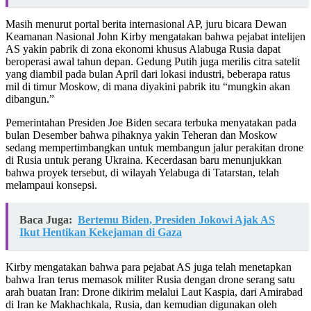
Masih menurut portal berita internasional AP, juru bicara Dewan
Keamanan Nasional John Kirby mengatakan bahwa pejabat intelijen
AS yakin pabrik di zona ekonomi khusus Alabuga Rusia dapat
beroperasi awal tahun depan. Gedung Putih juga merilis citra satelit
yang diambil pada bulan April dari lokasi industri, beberapa ratus
mil di timur Moskow, di mana diyakini pabrik itu “mungkin akan
dibangun.”
Pemerintahan Presiden Joe Biden secara terbuka menyatakan pada
bulan Desember bahwa pihaknya yakin Teheran dan Moskow
sedang mempertimbangkan untuk membangun jalur perakitan drone
di Rusia untuk perang Ukraina. Kecerdasan baru menunjukkan
bahwa proyek tersebut, di wilayah Yelabuga di Tatarstan, telah
melampaui konsepsi.
Baca Juga:
Bertemu Biden, Presiden Jokowi Ajak AS
Ikut Hentikan Kekejaman di Gaza
Kirby mengatakan bahwa para pejabat AS juga telah menetapkan
bahwa Iran terus memasok militer Rusia dengan drone serang satu
arah buatan Iran: Drone dikirim melalui Laut Kaspia, dari Amirabad
di Iran ke Makhachkala, Rusia, dan kemudian digunakan oleh