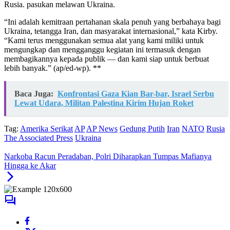
Rusia. pasukan melawan Ukraina.
“Ini adalah kemitraan pertahanan skala penuh yang berbahaya bagi
Ukraina, tetangga Iran, dan masyarakat internasional,” kata Kirby.
“Kami terus menggunakan semua alat yang kami miliki untuk
mengungkap dan mengganggu kegiatan ini termasuk dengan
membagikannya kepada publik — dan kami siap untuk berbuat
lebih banyak.” (ap/ed-wp). **
Baca Juga:
Konfrontasi Gaza Kian Bar-bar, Israel Serbu
Lewat Udara, Militan Palestina Kirim Hujan Roket
Tag:
Amerika Serikat
AP
AP News
Gedung Putih
Iran
NATO
Rusia
The Associated Press
Ukraina
Narkoba Racun Peradaban, Polri Diharapkan Tumpas Mafianya
Hingga ke Akar