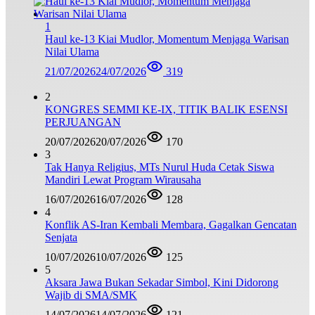
1
Haul ke-13 Kiai Mudlor, Momentum Menjaga Warisan
Nilai Ulama
21/07/2026
24/07/2026
319
2
KONGRES SEMMI KE-IX, TITIK BALIK ESENSI
PERJUANGAN
20/07/2026
20/07/2026
170
3
Tak Hanya Religius, MTs Nurul Huda Cetak Siswa
Mandiri Lewat Program Wirausaha
16/07/2026
16/07/2026
128
4
Konflik AS-Iran Kembali Membara, Gagalkan Gencatan
Senjata
10/07/2026
10/07/2026
125
5
Aksara Jawa Bukan Sekadar Simbol, Kini Didorong
Wajib di SMA/SMK
14/07/2026
14/07/2026
121