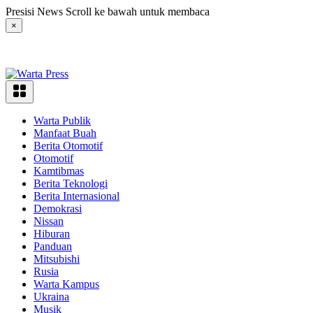
Langsung
Presisi News Scroll ke bawah untuk membaca
ke
×
konten
Warta Publik
Manfaat Buah
Berita Otomotif
Otomotif
Kamtibmas
Berita Teknologi
Berita Internasional
Demokrasi
Nissan
Hiburan
Panduan
Mitsubishi
Rusia
Warta Kampus
Ukraina
Musik