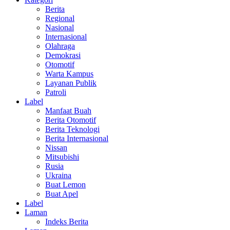
Berita
Regional
Nasional
Internasional
Olahraga
Demokrasi
Otomotif
Warta Kampus
Layanan Publik
Patroli
Label
Manfaat Buah
Berita Otomotif
Berita Teknologi
Berita Internasional
Nissan
Mitsubishi
Rusia
Ukraina
Buat Lemon
Buat Apel
Label
Laman
Indeks Berita