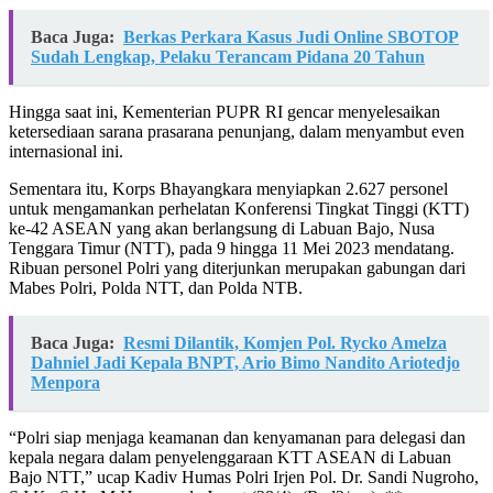
Baca Juga:
Berkas Perkara Kasus Judi Online SBOTOP
Sudah Lengkap, Pelaku Terancam Pidana 20 Tahun
Hingga saat ini, Kementerian PUPR RI gencar menyelesaikan
ketersediaan sarana prasarana penunjang, dalam menyambut even
internasional ini.
Sementara itu, Korps Bhayangkara menyiapkan 2.627 personel
untuk mengamankan perhelatan Konferensi Tingkat Tinggi (KTT)
ke-42 ASEAN yang akan berlangsung di Labuan Bajo, Nusa
Tenggara Timur (NTT), pada 9 hingga 11 Mei 2023 mendatang.
Ribuan personel Polri yang diterjunkan merupakan gabungan dari
Mabes Polri, Polda NTT, dan Polda NTB.
Baca Juga:
Resmi Dilantik, Komjen Pol. Rycko Amelza
Dahniel Jadi Kepala BNPT, Ario Bimo Nandito Ariotedjo
Menpora
“Polri siap menjaga keamanan dan kenyamanan para delegasi dan
kepala negara dalam penyelenggaraan KTT ASEAN di Labuan
Bajo NTT,” ucap Kadiv Humas Polri Irjen Pol. Dr. Sandi Nugroho,