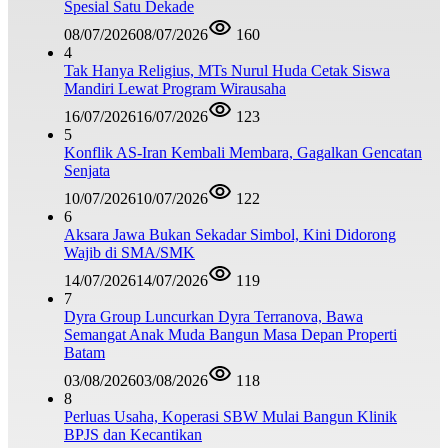
Spesial Satu Dekade
08/07/2026
08/07/2026
160
4
Tak Hanya Religius, MTs Nurul Huda Cetak Siswa
Mandiri Lewat Program Wirausaha
16/07/2026
16/07/2026
123
5
Konflik AS-Iran Kembali Membara, Gagalkan Gencatan
Senjata
10/07/2026
10/07/2026
122
6
Aksara Jawa Bukan Sekadar Simbol, Kini Didorong
Wajib di SMA/SMK
14/07/2026
14/07/2026
119
7
Dyra Group Luncurkan Dyra Terranova, Bawa
Semangat Anak Muda Bangun Masa Depan Properti
Batam
03/08/2026
03/08/2026
118
8
Perluas Usaha, Koperasi SBW Mulai Bangun Klinik
BPJS dan Kecantikan