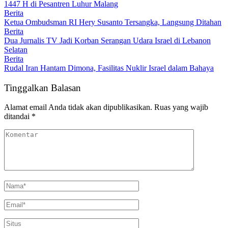
1447 H di Pesantren Luhur Malang
Berita
Ketua Ombudsman RI Hery Susanto Tersangka, Langsung Ditahan
Berita
Dua Jurnalis TV Jadi Korban Serangan Udara Israel di Lebanon
Selatan
Berita
Rudal Iran Hantam Dimona, Fasilitas Nuklir Israel dalam Bahaya
Tinggalkan Balasan
Alamat email Anda tidak akan dipublikasikan.
Ruas yang wajib
ditandai
*