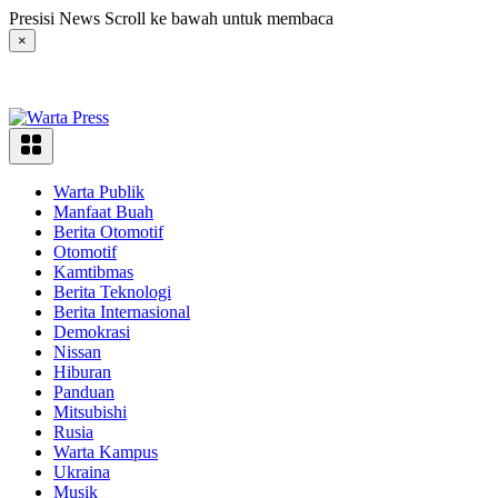
Langsung
Presisi News Scroll ke bawah untuk membaca
ke
×
konten
Warta Publik
Manfaat Buah
Berita Otomotif
Otomotif
Kamtibmas
Berita Teknologi
Berita Internasional
Demokrasi
Nissan
Hiburan
Panduan
Mitsubishi
Rusia
Warta Kampus
Ukraina
Musik