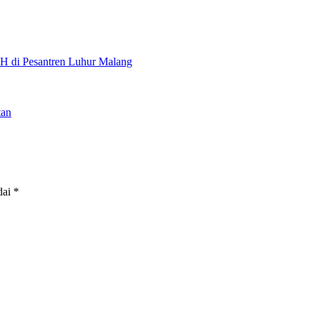
H di Pesantren Luhur Malang
tan
dai
*