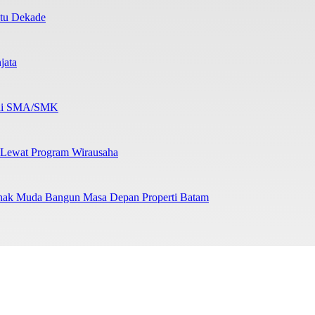
atu Dekade
jata
b di SMA/SMK
 Lewat Program Wirausaha
nak Muda Bangun Masa Depan Properti Batam