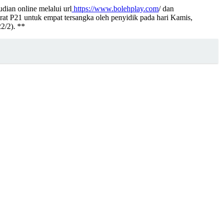
dian online melalui url
https://www.bolehplay.com
/ dan
t P21 untuk empat tersangka oleh penyidik pada hari Kamis,
22/2). **