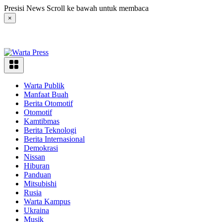
Langsung
Presisi News Scroll ke bawah untuk membaca
ke
×
konten
Warta Publik
Manfaat Buah
Berita Otomotif
Otomotif
Kamtibmas
Berita Teknologi
Berita Internasional
Demokrasi
Nissan
Hiburan
Panduan
Mitsubishi
Rusia
Warta Kampus
Ukraina
Musik