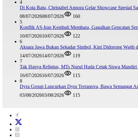
4
Di Kota Batu, Christabel Annora Gelar Showcase Spesial S
08/07/2026
08/07/2026
160
5
Konflik AS-Iran Kembali Membara, Gagalkan Gencatan Sen
10/07/2026
10/07/2026
122
6
Aksara Jawa Bukan Sekadar Simbol, Kini Didorong Waji
14/07/2026
14/07/2026
119
7
Tak Hanya Religius, MTs Nurul Huda Cetak Siswa Mandiri
16/07/2026
16/07/2026
115
8
Dyra Group Luncurkan Dyra Terranova, Bawa Semangat A
03/08/2026
03/08/2026
115