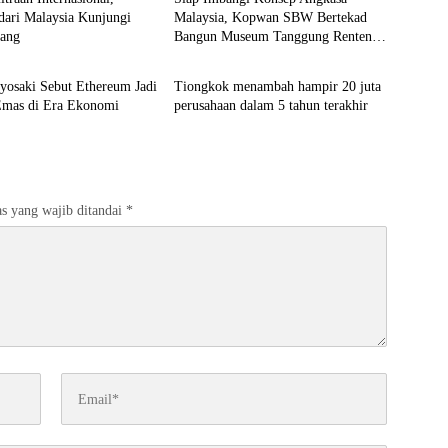
dari Malaysia Kunjungi
Malaysia, Kopwan SBW Bertekad
ang
Bangun Museum Tanggung Renteng
i
Ekonomi
di Indonesia
yosaki Sebut Ethereum Jadi
Tiongkok menambah hampir 20 juta
Emas di Era Ekonomi
perusahaan dalam 5 tahun terakhir
s yang wajib ditandai
*