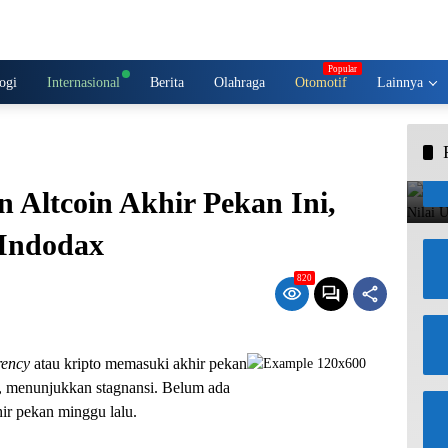
ogi
Internasional
Berita
Olahraga
Otomotif
Lainnya
n Altcoin Akhir Pekan Ini,
 Indodax
820
rency
atau kripto memasuki akhir pekan
B, menunjukkan stagnansi. Belum ada
ir pekan minggu lalu.