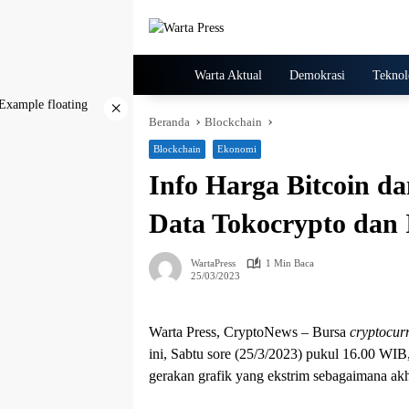
Langsung
ke
konten
Home
Warta Aktual
Demokrasi
Teknol
×
Beranda
Blockchain
Blockchain
Ekonomi
Info Harga Bitcoin da
Data Tokocrypto dan
WartaPress
1 Min Baca
25/03/2023
Warta Press, CryptoNews – Bursa
cryptocur
ini, Sabtu sore (25/3/2023) pukul 16.00 WI
gerakan grafik yang ekstrim sebagaimana akh