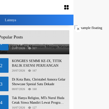
Lainnya
×
Popular Posts
Haul ke-13 Kiai Mudlor, Momentum
1
Menjaga Warisan Nilai Ulama
21/07/2026
317
KONGRES SEMMI KE-IX, TITIK
2
BALIK ESENSI PERJUANGAN
20/07/2026
167
Di Kota Batu, Christabel Annora Gelar
3
Showcase Spesial Satu Dekade
08/07/2026
160
Tak Hanya Religius, MTs Nurul Huda
4
Cetak Siswa Mandiri Lewat Program
Wirausaha
16/07/2026
127