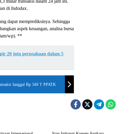
 miliar transaksi dalam 24 jam ini.
ian di Indodax.
 yang dapat memprediksinya. Sehingga
mbangkan aspek keuangan, analisa bursa
lam/wp). **
r 20 juta perusahaan dalam 5
ansaksi Janggal Rp 349 T PPATK
i
Ekonomi
itraan Internasional,
Siap Imbangi Konsep Angkasa