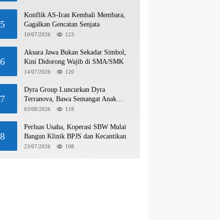
Konflik AS-Iran Kembali Membara,
5
Gagalkan Gencatan Senjata
10/07/2026
123
Aksara Jawa Bukan Sekadar Simbol,
6
Kini Didorong Wajib di SMA/SMK
14/07/2026
120
Dyra Group Luncurkan Dyra
7
Terranova, Bawa Semangat Anak
Muda Bangun Masa Depan Properti
03/08/2026
118
Batam
Perluas Usaha, Koperasi SBW Mulai
8
Bangun Klinik BPJS dan Kecantikan
23/07/2026
108