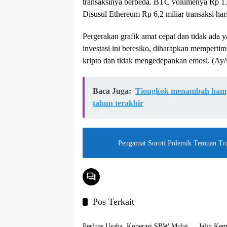
transaksinya berbeda. BTC volumenya Rp 13,3
Disusul Ethereum Rp 6,2 miliar transaksi har
Pergerakan grafik amat cepat dan tidak ada
investasi ini beresiko, diharapkan memperti
kripto dan tidak mengedepankan emosi. (Ay/
Baca Juga:
Tiongkok menambah hampi
tahun terakhir
Pengamat Soroti Polemik Temuan Tr
Pos Terkait
Ekonomi
Ekonom
Perluas Usaha, Koperasi SBW Mulai
Jalin Kem