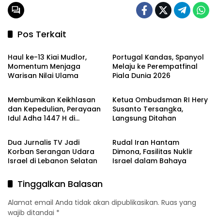
Pos Terkait
Berita
Berita
Haul ke-13 Kiai Mudlor,
Portugal Kandas, Spanyol
Momentum Menjaga
Melaju ke Perempatfinal
Warisan Nilai Ulama
Piala Dunia 2026
Berita
Berita
Membumikan Keikhlasan
Ketua Ombudsman RI Hery
dan Kepedulian, Perayaan
Susanto Tersangka,
Idul Adha 1447 H di
Langsung Ditahan
Berita
Berita
Pesantren Luhur Malang
Dua Jurnalis TV Jadi
Rudal Iran Hantam
Korban Serangan Udara
Dimona, Fasilitas Nuklir
Israel di Lebanon Selatan
Israel dalam Bahaya
Tinggalkan Balasan
Alamat email Anda tidak akan dipublikasikan.
Ruas yang
wajib ditandai
*