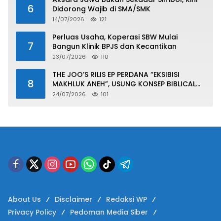
6
Didorong Wajib di SMA/SMK
14/07/2026
121
Perluas Usaha, Koperasi SBW Mulai
7
Bangun Klinik BPJS dan Kecantikan
23/07/2026
110
THE JOO’S RILIS EP PERDANA “EKSIBISI
8
MAKHLUK ANEH”, USUNG KONSEP BIBLICAL
SURF ROCK DALAM 6 TRACK
24/07/2026
101
About Us
Disclaimer
Redaksi WP
Privacy Policy
Pedoman Media Siber