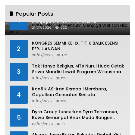
Popular Posts
Haul ke-13 Kiai Mudlor, Momentum
1
Menjaga Warisan Nilai Ulama
21/07/2026
322
KONGRES SEMMI KE-IX, TITIK BALIK ESENSI
2
PERJUANGAN
20/07/2026
172
Tak Hanya Religius, MTs Nurul Huda Cetak
3
Siswa Mandiri Lewat Program Wirausaha
16/07/2026
129
Konflik AS-Iran Kembali Membara,
4
Gagalkan Gencatan Senjata
10/07/2026
129
Dyra Group Luncurkan Dyra Terranova,
5
Bawa Semangat Anak Muda Bangun
Masa Depan Properti Batam
03/08/2026
121
Aksara Jawa Bukan Sekadar Simbol, Kini